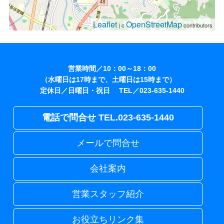
Leaflet
OpenStreetMap
| c
contributors