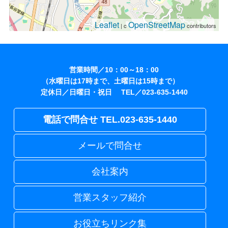
Leaflet
OpenStreetMap
| c
contributors