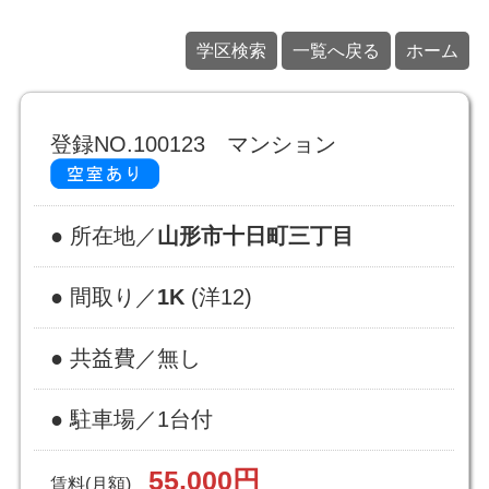
学区検索
一覧へ戻る
ホーム
登録NO.100123 マンション
● 所在地／
山形市十日町三丁目
● 間取り／
1K
(洋12)
● 共益費／無し
● 駐車場／1台付
55,000円
賃料(月額)