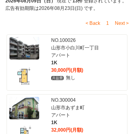
2026年08月09日（日）
現在で
13件
登録されています。
広告有効期限は
2026
年
08
月
23
日
(日)
です。
< Back 1 Next >
NO.100026
山形市小白川町一丁目
アパート
1K
30,000円(月額)
無し
共益費
NO.300004
山形市あずま町
アパート
1K
32,000円(月額)